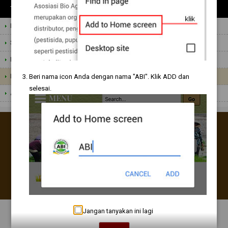
TENTANG KAMI
Latar Belakang
Sambutan Ketua Asosiasi
Maksud dan Tujuan
Dewan Pengurus
Beri nama icon Anda dengan nama "ABI". Klik ADD dan
selesai.
Anggota
Asosiasi Bio Agro Input Indonesia
Eiffel Office Tower Lt. 19 S, Pantai Indah Kapuk, Jakarta Utara
Asosiasi Bio Agroinput Indonesia
abi.bioagroinput
Copyright © 2026. All rights reserved.
Web design
by
Jangan tanyakan ini lagi