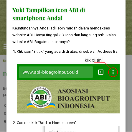
Yuk! Tampilkan icon ABI di
smartphone Anda!
Keuntungannya Anda jadi lebih mudah dalam mengakses
website ABI. Hanya tinggal klik icon dan langsung terbukalah
Indonesia
English
website ABI. Bagaimana caranya?
MENU
Klik icon "3 titik" yang ada di di atas, di sebelah Address Bar.
Beranda
>
Tentang Kami
>
Dewan Pengurus
Dewan Pengurus
Berikut ini adalah susunan pengurus Asosiasi Bio Agro Input Indonesia
(ABI):
Ketua Umum
:
Gunawan Sutio, SP
Sekretaris Jenderal
:
Dunan P. Siahaan
Bendahara Umum
:
Mukti Setiarto
Cari dan klik "Add to Home screen".